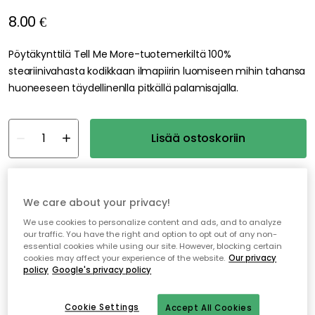
8.00 €
Pöytäkynttilä Tell Me More-tuotemerkiltä 100%
steariinivahasta kodikkaan ilmapiirin luomiseen mihin tahansa
huoneeseen täydellinenlla pitkällä palamisajalla.
Lisää ostoskoriin
Varastossa
We care about your privacy!
Ilmainen toimitus yli 79 €*
We use cookies to personalize content and ads, and to analyze
our traffic. You have the right and option to opt out of any non-
Nopeat ja joustavat toimitukset
essential cookies while using our site. However, blocking certain
cookies may affect your experience of the website.
Our privacy
Avoin palautusoikeus 30 päivän ajan
policy
Google's privacy policy
Cookie Settings
Accept All Cookies