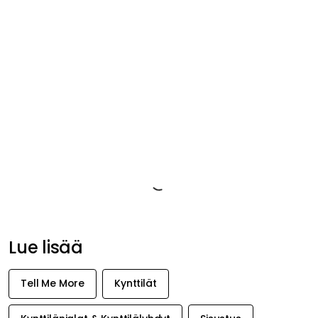
Tuotetiedot
Tuotemerkistä
Suositeltu sinulle