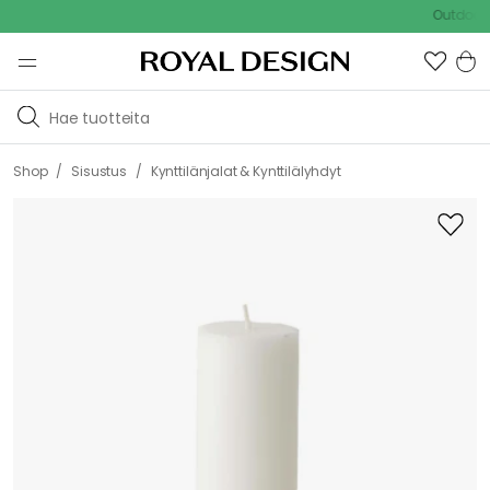
Outdoor Sale
/
/
Shop
Sisustus
Kynttilänjalat & Kynttilälyhdyt