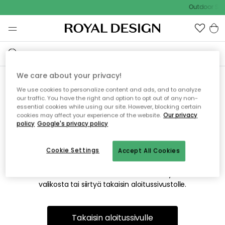
Outdoor Sal
We care about your privacy!
We use cookies to personalize content and ads, and to analyze
Emme valitettavasti löydä
our traffic. You have the right and option to opt out of any non-
essential cookies while using our site. However, blocking certain
etsimääsi sivua
cookies may affect your experience of the website.
Our privacy
policy
Google's privacy policy
Cookie Settings
Accept All Cookies
Tämä voi johtua siitä, että sivua ei enää ole tai siitä, että se
on siirretty muualle. Pahoittelemme tästä mahdollisesti
aiheutunutta häiriötä. Voit kokeilla uudelleen yllä olevasta
valikosta tai siirtyä takaisin aloitussivustolle.
Takaisin aloitussivulle