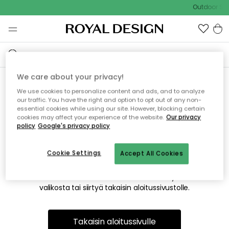
Outdoor Sal
We care about your privacy!
We use cookies to personalize content and ads, and to analyze
Emme valitettavasti löydä
our traffic. You have the right and option to opt out of any non-
essential cookies while using our site. However, blocking certain
etsimääsi sivua
cookies may affect your experience of the website.
Our privacy
policy
Google's privacy policy
Cookie Settings
Accept All Cookies
Tämä voi johtua siitä, että sivua ei enää ole tai siitä, että se
on siirretty muualle. Pahoittelemme tästä mahdollisesti
aiheutunutta häiriötä. Voit kokeilla uudelleen yllä olevasta
valikosta tai siirtyä takaisin aloitussivustolle.
Takaisin aloitussivulle