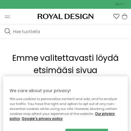
Outdoor S
Emme valitettavasti löydä
etsimääsi sivua
Tämä voi johtua siitä, että sivua ei enää ole tai siitä, että se
We care about your privacy!
on siirretty muualle. Pahoittelemme tästä mahdollisesti
We use cookies to personalize content and ads, and to analyze
aiheutunutta häiriötä. Voit kokeilla uudelleen yllä olevasta
our traffic. You have the right and option to opt out of any non-
valikosta tai siirtyä takaisin aloitussivustolle.
essential cookies while using our site. However, blocking certain
cookies may affect your experience of the website.
Our privacy
policy
Google's privacy policy
Takaisin aloitussivulle