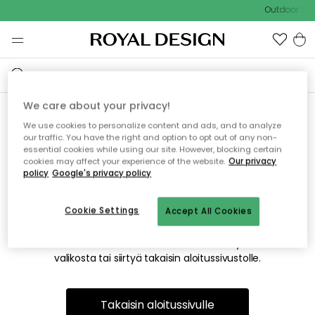
Outdoor Sal
We care about your privacy!
We use cookies to personalize content and ads, and to analyze
Emme valitettavasti löydä
our traffic. You have the right and option to opt out of any non-
essential cookies while using our site. However, blocking certain
etsimääsi sivua
cookies may affect your experience of the website.
Our privacy
policy
Google's privacy policy
Cookie Settings
Accept All Cookies
Tämä voi johtua siitä, että sivua ei enää ole tai siitä, että se
on siirretty muualle. Pahoittelemme tästä mahdollisesti
aiheutunutta häiriötä. Voit kokeilla uudelleen yllä olevasta
valikosta tai siirtyä takaisin aloitussivustolle.
Takaisin aloitussivulle