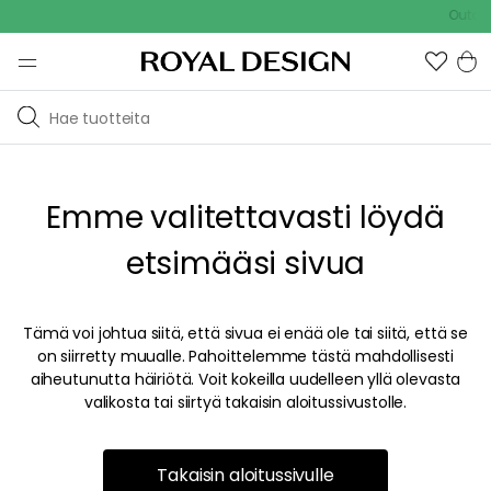
Outdoo
Emme valitettavasti löydä
etsimääsi sivua
Tämä voi johtua siitä, että sivua ei enää ole tai siitä, että se
on siirretty muualle. Pahoittelemme tästä mahdollisesti
aiheutunutta häiriötä. Voit kokeilla uudelleen yllä olevasta
valikosta tai siirtyä takaisin aloitussivustolle.
Takaisin aloitussivulle