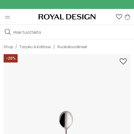
Out
/
/
Shop
Tarjoilu & Kattaus
Ruokailuvälineet
-
20
%