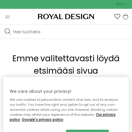
Outdoor S
Emme valitettavasti löydä
etsimääsi sivua
Tämä voi johtua siitä, että sivua ei enää ole tai siitä, että se
We care about your privacy!
on siirretty muualle. Pahoittelemme tästä mahdollisesti
We use cookies to personalize content and ads, and to analyze
aiheutunutta häiriötä. Voit kokeilla uudelleen yllä olevasta
our traffic. You have the right and option to opt out of any non-
valikosta tai siirtyä takaisin aloitussivustolle.
essential cookies while using our site. However, blocking certain
cookies may affect your experience of the website.
Our privacy
policy
Google's privacy policy
Takaisin aloitussivulle