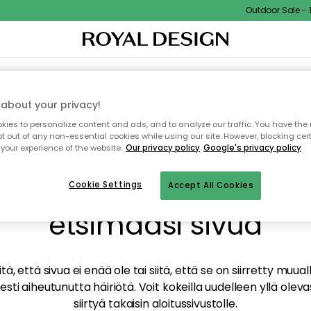
Outdoor Sale - 15
TAUS
SISUSTUS
TEKSTIILIT & MATOT
KEITTIÖ
SÄILYTYS
ULKOKALUSTEET
about your privacy!
ies to personalize content and ads, and to analyze our traffic. You have the 
pt out of any non-essential cookies while using our site. However, blocking cer
your experience of the website.
Our privacy policy
Google's privacy policy
mme valitettavasti löy
Cookie Settings
Accept All Cookies
etsimääsi sivua
tä, että sivua ei enää ole tai siitä, että se on siirretty mu
sti aiheutunutta häiriötä. Voit kokeilla uudelleen yllä oleva
siirtyä takaisin aloitussivustolle.