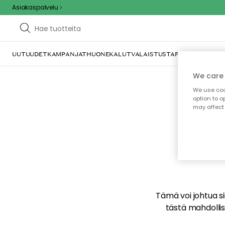
Asiakaspalvelu
UUTUUDET
KAMPANJAT
HUONEKALUT
VALAISTUS
TARJOILU JA KAT
We care 
We use cook
option to o
may affect 
E
Tämä voi johtua sii
tästä mahdollise