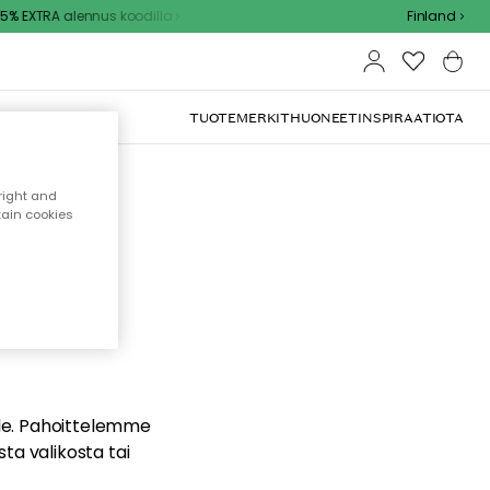
% EXTRA alennus koodilla
Finland
TUOTEMERKIT
HUONEET
INSPIRAATIOTA
right and
tain cookies
dä
ualle. Pahoittelemme
sta valikosta tai