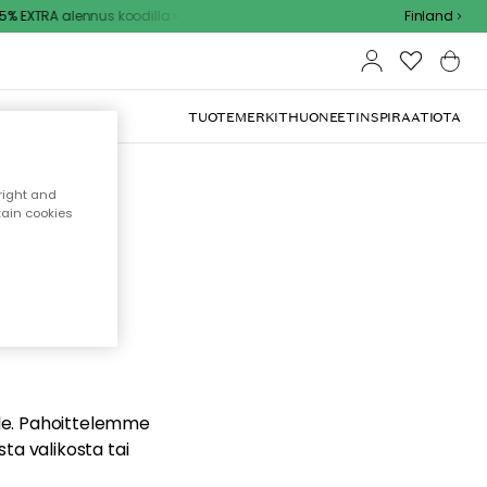
% EXTRA alennus koodilla
Finland
TUOTEMERKIT
HUONEET
INSPIRAATIOTA
right and
tain cookies
dä
ualle. Pahoittelemme
sta valikosta tai