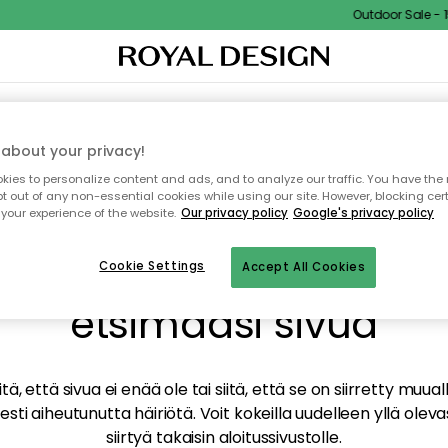
Outdoor Sale - 15
TAUS
SISUSTUS
TEKSTIILIT & MATOT
KEITTIÖ
SÄILYTYS
ULKOKALUSTEET
about your privacy!
ies to personalize content and ads, and to analyze our traffic. You have the 
pt out of any non-essential cookies while using our site. However, blocking cer
your experience of the website.
Our privacy policy
Google's privacy policy
mme valitettavasti löy
Cookie Settings
Accept All Cookies
etsimääsi sivua
tä, että sivua ei enää ole tai siitä, että se on siirretty mu
sti aiheutunutta häiriötä. Voit kokeilla uudelleen yllä oleva
siirtyä takaisin aloitussivustolle.