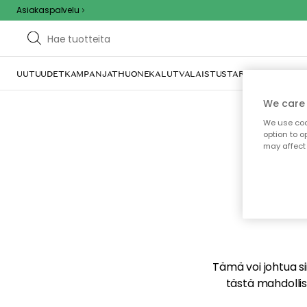
Asiakaspalvelu
UUTUUDET
KAMPANJAT
HUONEKALUT
VALAISTUS
TARJOILU JA KAT
We care 
We use cook
option to o
may affect 
E
Tämä voi johtua sii
tästä mahdollise