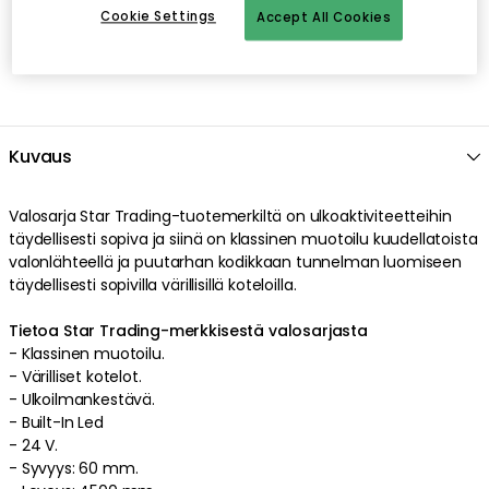
Cookie Settings
Accept All Cookies
Kuvaus
Valosarja
Star Trading
-tuotemerkiltä on
ulkoaktiviteetteihin
täydellisesti sopiva ja siinä on
klassinen
muotoilu
kuudellatoista
valonlähteellä
ja
puutarhan kodikkaan tunnelman luomiseen
täydellisesti sopivilla
värillisillä
koteloilla
.
Tietoa Star Trading-merkkisestä valosarjasta
-
Klassinen
muotoilu
.
-
Värilliset
kotelot
.
-
Ulkoilmankestävä
.
-
Built-In Led
-
24 V.
-
Syvyys: 60 mm.