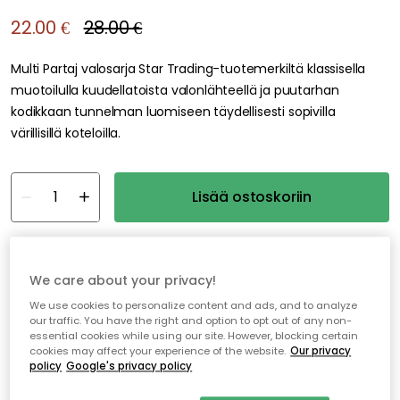
22.00 €
28.00 €
Multi Partaj valosarja Star Trading-tuotemerkiltä klassisella
muotoilulla kuudellatoista valonlähteellä ja puutarhan
kodikkaan tunnelman luomiseen täydellisesti sopivilla
värillisillä koteloilla.
Lisää ostoskoriin
Varastossa
We care about your privacy!
Ilmainen toimitus yli 79 €*
We use cookies to personalize content and ads, and to analyze
our traffic. You have the right and option to opt out of any non-
Nopeat ja joustavat toimitukset
essential cookies while using our site. However, blocking certain
cookies may affect your experience of the website.
Our privacy
Avoin palautusoikeus 30 päivän ajan
policy
Google's privacy policy