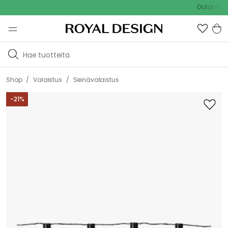
Outdoor Sale 
/
/
Shop
Valaistus
Seinävalaistus
-
21
%