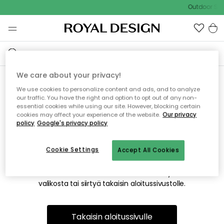
Outdoor Sal
We care about your privacy!
We use cookies to personalize content and ads, and to analyze
Emme valitettavasti löydä
our traffic. You have the right and option to opt out of any non-
essential cookies while using our site. However, blocking certain
etsimääsi sivua
cookies may affect your experience of the website.
Our privacy
policy
Google's privacy policy
Cookie Settings
Accept All Cookies
Tämä voi johtua siitä, että sivua ei enää ole tai siitä, että se
on siirretty muualle. Pahoittelemme tästä mahdollisesti
aiheutunutta häiriötä. Voit kokeilla uudelleen yllä olevasta
valikosta tai siirtyä takaisin aloitussivustolle.
Takaisin aloitussivulle