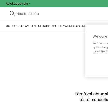
Asiakaspalvelu
UUTUUDET
KAMPANJAT
HUONEKALUT
VALAISTUS
TARJOILU JA KAT
We care 
We use cook
option to o
may affect 
E
Tämä voi johtua sii
tästä mahdollise