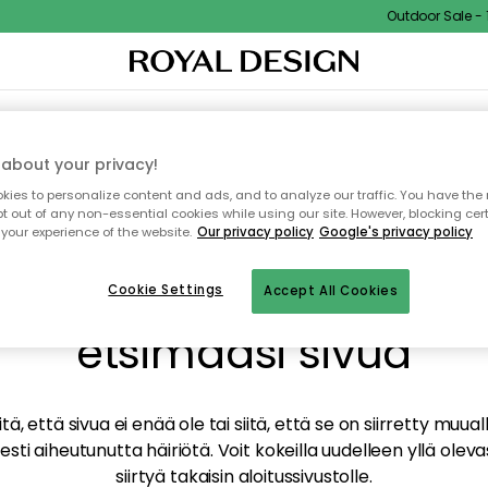
Outdoor Sale - 15
TAUS
SISUSTUS
TEKSTIILIT & MATOT
KEITTIÖ
SÄILYTYS
ULKOKALUSTEET
about your privacy!
ies to personalize content and ads, and to analyze our traffic. You have the 
pt out of any non-essential cookies while using our site. However, blocking cer
your experience of the website.
Our privacy policy
Google's privacy policy
mme valitettavasti löy
Cookie Settings
Accept All Cookies
etsimääsi sivua
tä, että sivua ei enää ole tai siitä, että se on siirretty mu
sti aiheutunutta häiriötä. Voit kokeilla uudelleen yllä oleva
siirtyä takaisin aloitussivustolle.