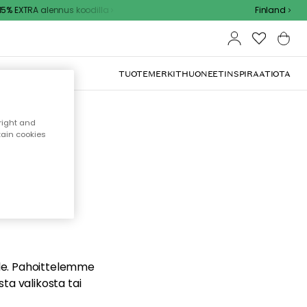
% EXTRA alennus koodilla
Finland
TUOTEMERKIT
HUONEET
INSPIRAATIOTA
right and
tain cookies
dä
ualle. Pahoittelemme
sta valikosta tai