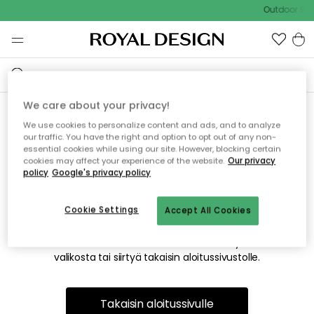
Outdoor Sal
We care about your privacy!
We use cookies to personalize content and ads, and to analyze
Emme valitettavasti löydä
our traffic. You have the right and option to opt out of any non-
essential cookies while using our site. However, blocking certain
etsimääsi sivua
cookies may affect your experience of the website.
Our privacy
policy
Google's privacy policy
Cookie Settings
Accept All Cookies
Tämä voi johtua siitä, että sivua ei enää ole tai siitä, että se
on siirretty muualle. Pahoittelemme tästä mahdollisesti
aiheutunutta häiriötä. Voit kokeilla uudelleen yllä olevasta
valikosta tai siirtyä takaisin aloitussivustolle.
Takaisin aloitussivulle