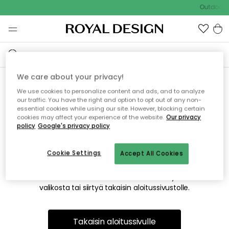
Outdoor S
We care about your privacy!
We use cookies to personalize content and ads, and to analyze
Emme valitettavasti löydä
our traffic. You have the right and option to opt out of any non-
essential cookies while using our site. However, blocking certain
etsimääsi sivua
cookies may affect your experience of the website.
Our privacy
policy
Google's privacy policy
Cookie Settings
Accept All Cookies
Tämä voi johtua siitä, että sivua ei enää ole tai siitä, että se
on siirretty muualle. Pahoittelemme tästä mahdollisesti
aiheutunutta häiriötä. Voit kokeilla uudelleen yllä olevasta
valikosta tai siirtyä takaisin aloitussivustolle.
Takaisin aloitussivulle