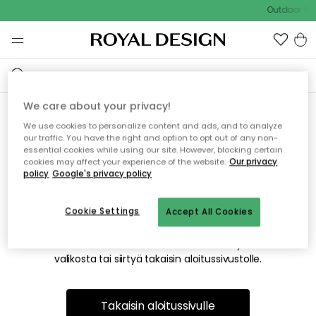
Outdoor Sal
We care about your privacy!
We use cookies to personalize content and ads, and to analyze
Emme valitettavasti löydä
our traffic. You have the right and option to opt out of any non-
essential cookies while using our site. However, blocking certain
etsimääsi sivua
cookies may affect your experience of the website.
Our privacy
policy
Google's privacy policy
Cookie Settings
Accept All Cookies
Tämä voi johtua siitä, että sivua ei enää ole tai siitä, että se
on siirretty muualle. Pahoittelemme tästä mahdollisesti
aiheutunutta häiriötä. Voit kokeilla uudelleen yllä olevasta
valikosta tai siirtyä takaisin aloitussivustolle.
Takaisin aloitussivulle