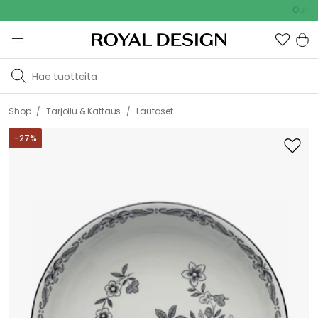
Outdoor Sal
/
/
Shop
Tarjoilu & Kattaus
Lautaset
-
27
%