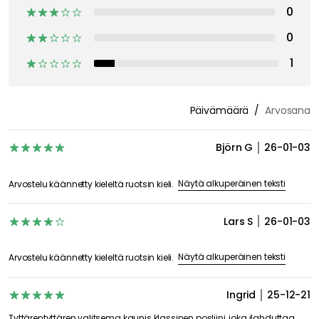
0
0
1
Päivämäärä
Arvosana
Björn G
26-01-03
Näytä alkuperäinen teksti
Arvostelu käännetty kieleltä ruotsin kieli.
Lars S
26-01-03
Näytä alkuperäinen teksti
Arvostelu käännetty kieleltä ruotsin kieli.
Ingrid
25-12-21
Tyttärentyttären valitsema kaunis klassinen posliini, joka ilahduttaa