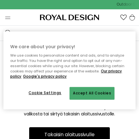
Outdoor Sal
We care about your privacy!
We use cookies to personalize content and ads, and to analyze
Emme valitettavasti löydä
our traffic. You have the right and option to opt out of any non-
essential cookies while using our site. However, blocking certain
etsimääsi sivua
cookies may affect your experience of the website.
Our privacy
policy
Google's privacy policy
Cookie Settings
Accept All Cookies
Tämä voi johtua siitä, että sivua ei enää ole tai siitä, että se
on siirretty muualle. Pahoittelemme tästä mahdollisesti
aiheutunutta häiriötä. Voit kokeilla uudelleen yllä olevasta
valikosta tai siirtyä takaisin aloitussivustolle.
Takaisin aloitussivulle