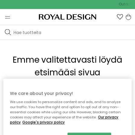
Outdoor S
Emme valitettavasti löydä
etsimääsi sivua
Tämä voi johtua siitä, että sivua ei enää ole tai siitä, että se
We care about your privacy!
on siirretty muualle. Pahoittelemme tästä mahdollisesti
We use cookies to personalize content and ads, and to analyze
aiheutunutta häiriötä. Voit kokeilla uudelleen yllä olevasta
our traffic. You have the right and option to opt out of any non-
valikosta tai siirtyä takaisin aloitussivustolle.
essential cookies while using our site. However, blocking certain
cookies may affect your experience of the website.
Our privacy
policy
Google's privacy policy
Takaisin aloitussivulle