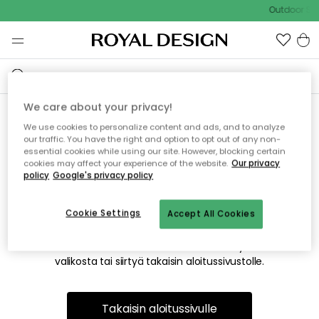
Outdoor Sal
We care about your privacy!
We use cookies to personalize content and ads, and to analyze
Emme valitettavasti löydä
our traffic. You have the right and option to opt out of any non-
essential cookies while using our site. However, blocking certain
etsimääsi sivua
cookies may affect your experience of the website.
Our privacy
policy
Google's privacy policy
Cookie Settings
Accept All Cookies
Tämä voi johtua siitä, että sivua ei enää ole tai siitä, että se
on siirretty muualle. Pahoittelemme tästä mahdollisesti
aiheutunutta häiriötä. Voit kokeilla uudelleen yllä olevasta
valikosta tai siirtyä takaisin aloitussivustolle.
Takaisin aloitussivulle