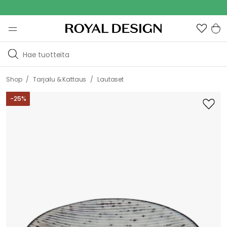
Out
/
/
Shop
Tarjoilu & Kattaus
Lautaset
-
25
%