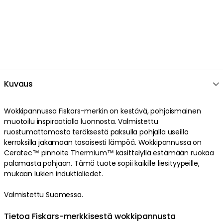
Kuvaus
Wokkipannussa Fiskars-merkin on kestävä, pohjoismainen
muotoilu inspiraatiolla luonnosta. Valmistettu
ruostumattomasta teräksestä paksulla pohjalla useilla
kerroksilla jakamaan tasaisesti lämpöä. Wokkipannussa on
Ceratec™ pinnoite Thermium™ käsittelyllä estämään ruokaa
palamasta pohjaan. Tämä tuote sopii kaikille liesityypeille,
mukaan lukien induktioliedet.
Valmistettu Suomessa.
Tietoa Fiskars-merkkisestä wokkipannusta