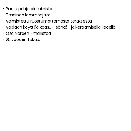
- Paksu pohja alumiinista.
- Tasainen lämmönjako.
- Valmistettu ruostumattomasta teräksestä.
- Voidaan käyttää kaasu-, sähkö- ja keraamisella liedellä.
- Osa Norden -mallistoa.
- 25 vuoden takuu.
Wokkipannun hoito-ohjeet
- Käsinpesu on suositeltavaa.
- Kestää max. 270°C -lämpötilaa.
Tuotetiedot
Tuotemerkistä