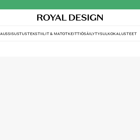
TAUS
SISUSTUS
TEKSTIILIT & MATOT
KEITTIÖ
SÄILYTYS
ULKOKALUSTEET
FISKARS
Norden Vihannesveitsi
64.00 €
95.00 €
Vihanneksille tarkoitettu veitsi Fiskarsil
leikkaamiseen ja pilkkomiseen.