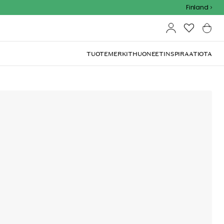
Outdoor Sale - 15% EXTRA alennus koodilla
Finland
TUOTEMERKIT
HUONEET
INSPIRAATIOTA
 9cm
ta, joka on ihanteellinen hedelmien ja vihannesten
Lisää ostoskoriin