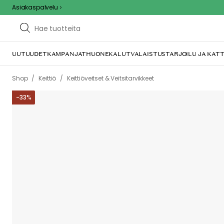
Asiakaspalvelu
UUTUUDET
KAMPANJAT
HUONEKALUT
VALAISTUS
TARJOILU JA KAT
/
/
Shop
Keittiö
Keittiöveitset & Veitsitarvikkeet
-
33
%