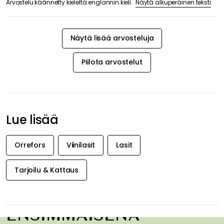
Näytä alkuperäinen teksti
Arvostelu käännetty kieleltä englannin kieli.
Näytä lisää arvosteluja
Piilota arvostelut
Lue lisää
Orrefors
Viinilasit
Lasit
Tarjoilu & Kattaus
SAA INSPIRAATIOTA &
TARJOUKSIA
ENSIMMÄISENÄ