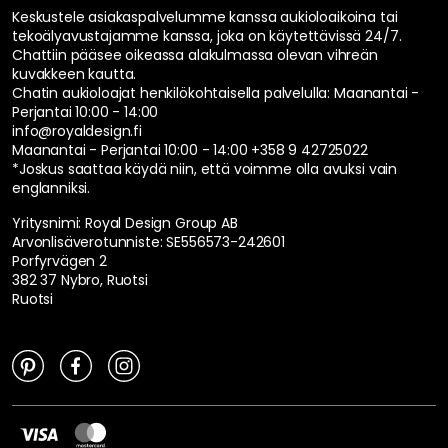
Keskustele asiakaspalvelumme kanssa aukioloaikoina tai
tekoälyavustajamme kanssa, joka on käytettävissä 24/7.
Chattiin pääsee oikeassa alakulmassa olevan vihreän
kuvakkeen kautta.
Chatin aukioloajat henkilökohtaisella palvelulla:
Maanantai -
Perjantai 10:00 - 14:00
info@royaldesign.fi
Maanantai - Perjantai 10:00 - 14:00
+358 9 42725022
*Joskus saattaa käydä niin, että voimme olla avuksi vain
englanniksi.
Yritysnimi: Royal Design Group AB
Arvonlisäverotunniste: SE556573-242601
Porfyrvägen 2
382 37 Nybro, Ruotsi
Ruotsi