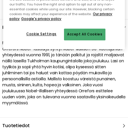
our traffic. You have the right and option to opt out of any non-
essential cookies while using our site. However, blocking certain
cookies may affect your experience of the website.
Our privacy
policy
Google's privacy policy
Kuvaus
Cookie Settings
Accept All Cookies
Nobel-illallisen omat Gunnar Cyrénin suunnittelemat astiat.
Orrefors Nobel -lasisarja syntyi Nobel-illallisen 90-vuotisjuhlan
yhteydessä vuonna 1991, ja tänään palkitut ja rojaltit maljaavat
näillä laseilla Tukholman kaupungintalolla joka joulukuu. Lasi on
tyylikäs ja sopii yhtä hyvin kotiisi, olipa kyseessä sitten
juhliminen tai jos haluat vain kattaa pöydän mukavilla ja
persoonallisilla astioilla. Mallisto koostuu väreistä punainen,
musta, sininen, kulta, hopea ja valkoinen. Joka vuosi
joulukuussa Nobel-illallisen yhteydessä Orrefors esittelee
uuden värin, joka on tulevana vuonna saatavilla yksinoikeudella
myymälässä.
Tuotetiedot