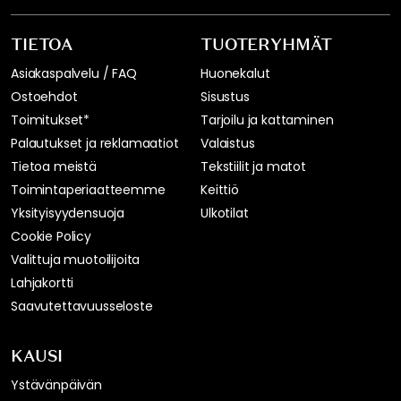
TIETOA
TUOTERYHMÄT
Asiakaspalvelu / FAQ
Huonekalut
Ostoehdot
Sisustus
Toimitukset*
Tarjoilu ja kattaminen
Palautukset ja reklamaatiot
Valaistus
Tietoa meistä
Tekstiilit ja matot
Toimintaperiaatteemme
Keittiö
Yksityisyydensuoja
Ulkotilat
Cookie Policy
Valittuja muotoilijoita
Lahjakortti
Saavutettavuusseloste
KAUSI
Ystävänpäivän