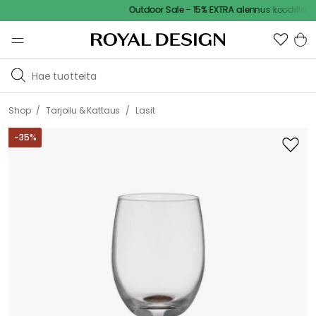
Outdoor Sale - 15% EXTRA alennus koodilla
/
/
Shop
Tarjoilu & Kattaus
Lasit
-
35
%