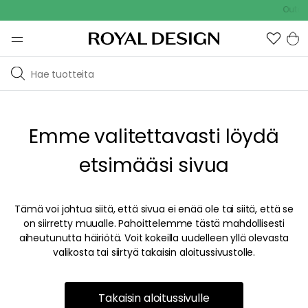
Outdoo
Emme valitettavasti löydä
etsimääsi sivua
Tämä voi johtua siitä, että sivua ei enää ole tai siitä, että se
on siirretty muualle. Pahoittelemme tästä mahdollisesti
aiheutunutta häiriötä. Voit kokeilla uudelleen yllä olevasta
valikosta tai siirtyä takaisin aloitussivustolle.
Takaisin aloitussivulle