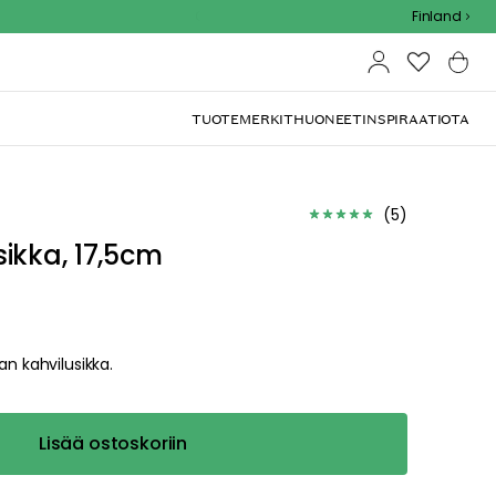
Outdoor Sale - 15% EXTRA alennus koodilla
Finland
TUOTEMERKIT
HUONEET
INSPIRAATIOTA
(
5
)
ikka, 17,5cm
an kahvilusikka.
Lisää ostoskoriin