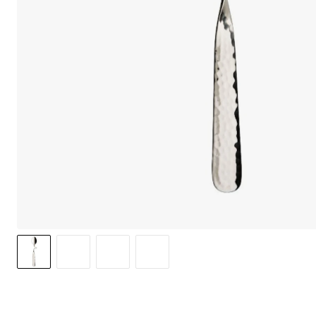
We care 
We use cook
option to o
may affect 