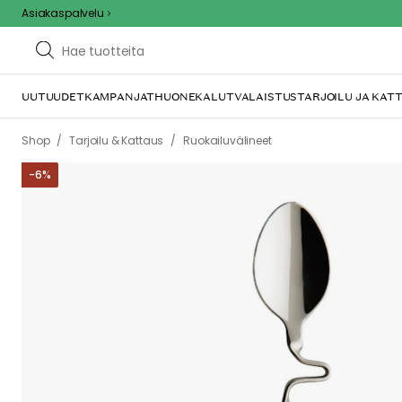
Asiakaspalvelu
UUTUUDET
KAMPANJAT
HUONEKALUT
VALAISTUS
TARJOILU JA KAT
/
/
Shop
Tarjoilu & Kattaus
Ruokailuvälineet
-
6
%