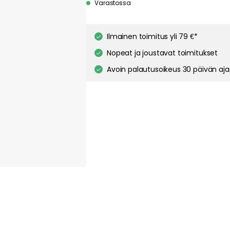
about your privacy!
Varastossa
ies to personalize content and ads, and to analyze our traffic. You have the 
pt out of any non-essential cookies while using our site. However, blocking cer
your experience of the website.
Our privacy policy
Google's privacy policy
Ilmainen toimitus yli 79 €*
Nopeat ja joustavat toimitukset
Cookie Settings
Accept All Cookies
Avoin palautusoikeus 30 päivän aj