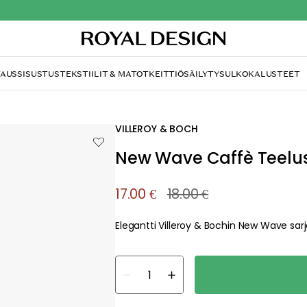
TAUS
SISUSTUS
TEKSTIILIT & MATOT
KEITTIÖ
SÄILYTYS
ULKOKALUSTEET
VILLEROY & BOCH
New Wave Caffè Teelus
17.00 €
18.00 €
Elegantti Villeroy & Bochin New Wave sarj