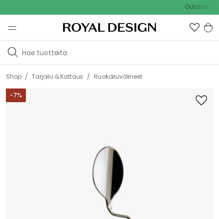
Outdoor Sale - 
/
/
Shop
Tarjoilu & Kattaus
Ruokailuvälineet
-
7
%