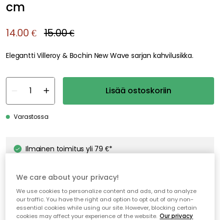
cm
14.00 €
15.00 €
Elegantti Villeroy & Bochin New Wave sarjan kahvilusikka.
Lisää ostoskoriin
Varastossa
Ilmainen toimitus yli 79 €*
Nopeat ja joustavat toimitukset
We care about your privacy!
Avoin palautusoikeus 30 päivän ajan
We use cookies to personalize content and ads, and to analyze
our traffic. You have the right and option to opt out of any non-
essential cookies while using our site. However, blocking certain
cookies may affect your experience of the website.
Our privacy