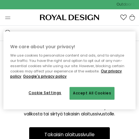
Outdoor Sal
We care about your privacy!
We use cookies to personalize content and ads, and to analyze
Emme valitettavasti löydä
our traffic. You have the right and option to opt out of any non-
essential cookies while using our site. However, blocking certain
etsimääsi sivua
cookies may affect your experience of the website.
Our privacy
policy
Google's privacy policy
Cookie Settings
Accept All Cookies
Tämä voi johtua siitä, että sivua ei enää ole tai siitä, että se
on siirretty muualle. Pahoittelemme tästä mahdollisesti
aiheutunutta häiriötä. Voit kokeilla uudelleen yllä olevasta
valikosta tai siirtyä takaisin aloitussivustolle.
Takaisin aloitussivulle