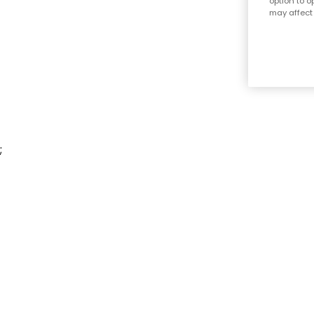
option to o
may affect 
;