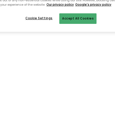
pt out of any non-essential cookies while using our site. However, blocking cer
your experience of the website.
Our privacy policy
Google's privacy policy
Takaisin aloitussivulle
Cookie Settings
Accept All Cookies