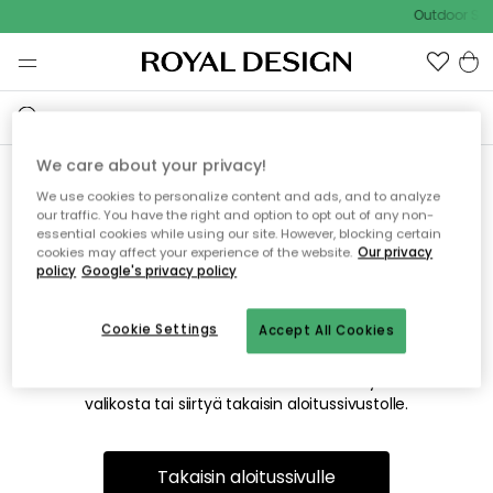
Outdoor Sal
We care about your privacy!
We use cookies to personalize content and ads, and to analyze
Emme valitettavasti löydä
our traffic. You have the right and option to opt out of any non-
essential cookies while using our site. However, blocking certain
etsimääsi sivua
cookies may affect your experience of the website.
Our privacy
policy
Google's privacy policy
Cookie Settings
Accept All Cookies
Tämä voi johtua siitä, että sivua ei enää ole tai siitä, että se
on siirretty muualle. Pahoittelemme tästä mahdollisesti
aiheutunutta häiriötä. Voit kokeilla uudelleen yllä olevasta
valikosta tai siirtyä takaisin aloitussivustolle.
Takaisin aloitussivulle