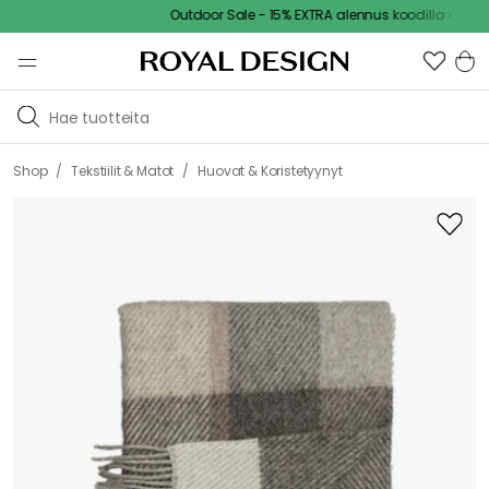
Outdoor Sale - 15% EXTRA alennus koodilla
/
/
Shop
Tekstiilit & Matot
Huovat & Koristetyynyt