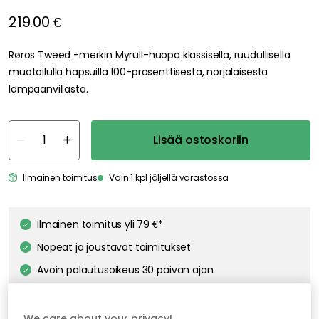
219.00 €
Røros Tweed -merkin Myrull-huopa klassisella, ruudullisella
muotoilulla hapsuilla 100-prosenttisesta, norjalaisesta
lampaanvillasta.
Lisää ostoskoriin
Ilmainen toimitus
Vain 1 kpl jäljellä varastossa
Ilmainen toimitus yli 79 €*
Nopeat ja joustavat toimitukset
Avoin palautusoikeus 30 päivän ajan
We care about your privacy!