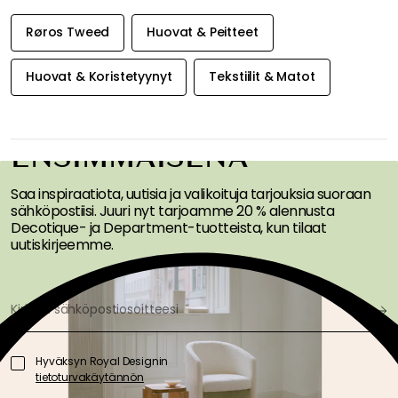
Røros Tweed
Huovat & Peitteet
Huovat & Koristetyynyt
Tekstiilit & Matot
SAA INSPIRAATIOTA &
TARJOUKSIA
ENSIMMÄISENÄ
Saa inspiraatiota, uutisia ja valikoituja tarjouksia suoraan
sähköpostiisi. Juuri nyt tarjoamme 20 % alennusta
Decotique- ja Department-tuotteista, kun tilaat
uutiskirjeemme.
Hyväksyn Royal Designin
tietoturvakäytännön