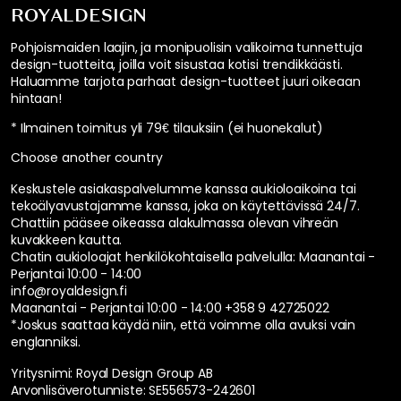
ROYALDESIGN
Pohjoismaiden laajin, ja monipuolisin valikoima tunnettuja
design-tuotteita, joilla voit sisustaa kotisi trendikkäästi.
Haluamme tarjota parhaat design-tuotteet juuri oikeaan
hintaan!
* Ilmainen toimitus yli 79€ tilauksiin (ei huonekalut)
Choose another country
Keskustele asiakaspalvelumme kanssa aukioloaikoina tai
tekoälyavustajamme kanssa, joka on käytettävissä 24/7.
Chattiin pääsee oikeassa alakulmassa olevan vihreän
kuvakkeen kautta.
Chatin aukioloajat henkilökohtaisella palvelulla:
Maanantai -
Perjantai 10:00 - 14:00
info@royaldesign.fi
Maanantai - Perjantai 10:00 - 14:00
+358 9 42725022
*Joskus saattaa käydä niin, että voimme olla avuksi vain
englanniksi.
Yritysnimi: Royal Design Group AB
Arvonlisäverotunniste: SE556573-242601