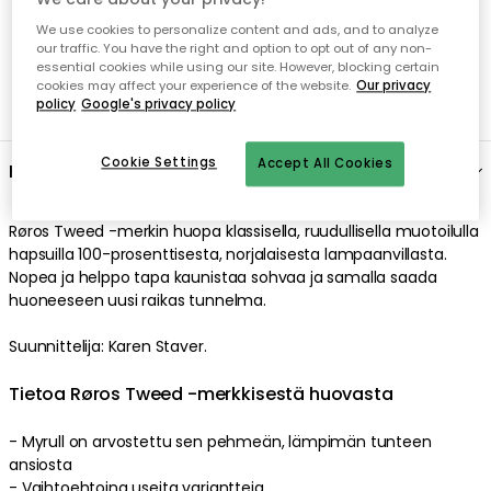
We use cookies to personalize content and ads, and to analyze
our traffic. You have the right and option to opt out of any non-
essential cookies while using our site. However, blocking certain
cookies may affect your experience of the website.
Our privacy
policy
Google's privacy policy
Cookie Settings
Accept All Cookies
Kuvaus
Røros Tweed -merkin huopa klassisella, ruudullisella muotoilulla
hapsuilla 100-prosenttisesta, norjalaisesta lampaanvillasta.
Nopea ja helppo tapa kaunistaa sohvaa ja samalla saada
huoneeseen uusi raikas tunnelma.
Suunnittelija: Karen Staver.
Tietoa Røros Tweed -merkkisestä huovasta
- Myrull on arvostettu sen pehmeän, lämpimän tunteen
ansiosta
- Vaihtoehtoina useita variantteja.