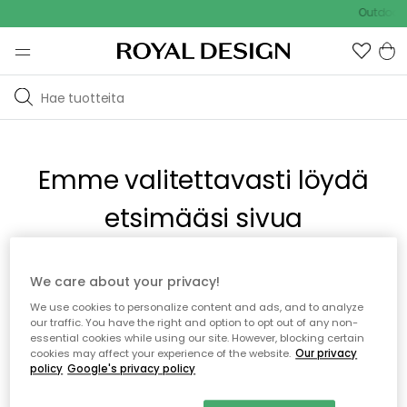
Outdoor S
Emme valitettavasti löydä
etsimääsi sivua
Tämä voi johtua siitä, että sivua ei enää ole tai siitä, että se
We care about your privacy!
on siirretty muualle. Pahoittelemme tästä mahdollisesti
We use cookies to personalize content and ads, and to analyze
aiheutunutta häiriötä. Voit kokeilla uudelleen yllä olevasta
our traffic. You have the right and option to opt out of any non-
valikosta tai siirtyä takaisin aloitussivustolle.
essential cookies while using our site. However, blocking certain
cookies may affect your experience of the website.
Our privacy
policy
Google's privacy policy
Takaisin aloitussivulle