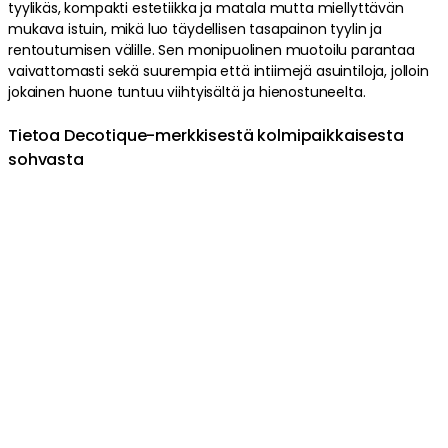
tyylikäs, kompakti estetiikka ja matala mutta miellyttävän
mukava istuin, mikä luo täydellisen tasapainon tyylin ja
rentoutumisen välille. Sen monipuolinen muotoilu parantaa
vaivattomasti sekä suurempia että intiimejä asuintiloja, jolloin
jokainen huone tuntuu viihtyisältä ja hienostuneelta.
Tietoa Decotique-merkkisestä kolmipaikkaisesta
sohvasta
- Osa Mure-mallistoa.
- Vaihtoehtoina useita variantteja.
- Kunkin moduulin mukana toimitetaan liitin, jonka avulla
moduulit on helppo kiinnittää yhdistelmäksi.
- Alkuperäinen muotoilu vuodelta 2025.
- Valmistettu i Euroopassa korkealaatuisista materiaaleista.
- Lisätietoja lataamalla PDF.
Huomaa, että divaaniosa tulee sivulle, katsottuna sohvan
edestä. Katso kuva.