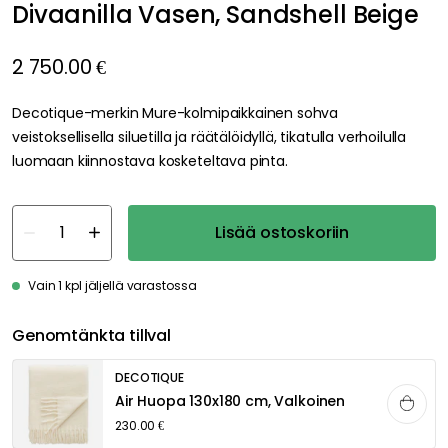
Divaanilla Vasen, Sandshell Beige
2 750.00 €
Decotique-merkin Mure-kolmipaikkainen sohva
veistoksellisella siluetilla ja räätälöidyllä, tikatulla verhoilulla
luomaan kiinnostava kosketeltava pinta.
Lisää ostoskoriin
Vain 1 kpl jäljellä varastossa
Genomtänkta tillval
DECOTIQUE
Air Huopa 130x180 cm, Valkoinen
230.00 €