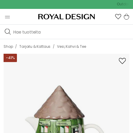
Outdoor Sale -
/
/
Shop
Tarjoilu & Kattaus
Vesi, Kahvi & Tee
-
41
%