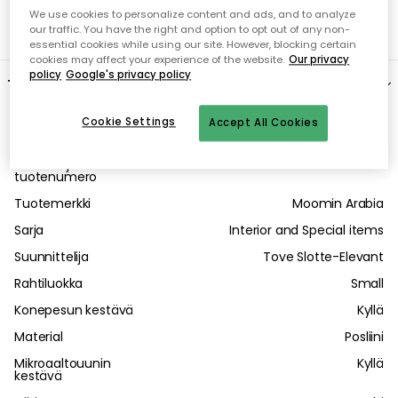
We use cookies to personalize content and ads, and to analyze
our traffic. You have the right and option to opt out of any non-
essential cookies while using our site. However, blocking certain
cookies may affect your experience of the website.
Our privacy
policy
Google's privacy policy
Tuotetiedot
Cookie Settings
Accept All Cookies
Tuotenumero
303788
Toimittajan
1055267
tuotenumero
Tuotemerkki
Moomin Arabia
Sarja
Interior and Special items
Suunnittelija
Tove Slotte-Elevant
Rahtiluokka
Small
Konepesun kestävä
Kyllä
Material
Posliini
Mikroaaltouunin
Kyllä
kestävä