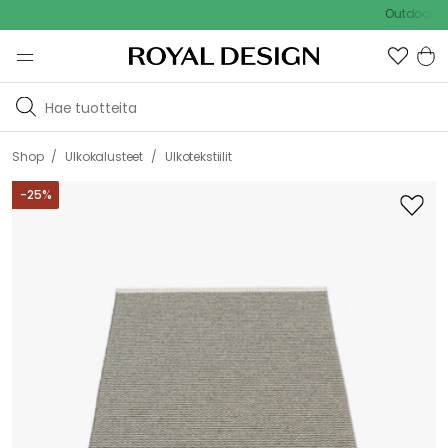
Outdoor Sale - 
/
/
Shop
Ulkokalusteet
Ulkotekstiilit
-
25
%