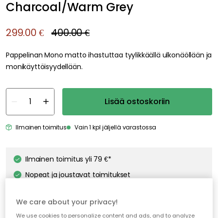
Charcoal/Warm Grey
299.00 €
400.00 €
Pappelinan Mono matto ihastuttaa tyylikkäällä ulkonäöllään ja
monikäyttöisyydellään.
Lisää ostoskoriin
Ilmainen toimitus
Vain 1 kpl jäljellä varastossa
Ilmainen toimitus yli 79 €*
Nopeat ja joustavat toimitukset
Avoin palautusoikeus 30 päivän ajan
We care about your privacy!
We use cookies to personalize content and ads, and to analyze