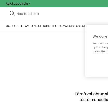
Asiakaspalvelu
UUTUUDET
KAMPANJAT
HUONEKALUT
VALAISTUS
TARJOILU JA KAT
We care 
We use cook
option to o
may affect 
E
Tämä voi johtua sii
tästä mahdollise