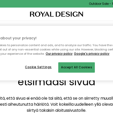
Outdoor Sale - 15
TAUS
SISUSTUS
TEKSTIILIT & MATOT
KEITTIÖ
SÄILYTYS
ULKOKALUSTEET
about your privacy!
ies to personalize content and ads, and to analyze our traffic. You have the 
pt out of any non-essential cookies while using our site. However, blocking cer
your experience of the website.
Our privacy policy
Google's privacy policy
mme valitettavasti löy
Cookie Settings
Accept All Cookies
etsimääsi sivua
tä, että sivua ei enää ole tai siitä, että se on siirretty mu
sti aiheutunutta häiriötä. Voit kokeilla uudelleen yllä oleva
siirtyä takaisin aloitussivustolle.