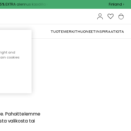
% EXTRA alennus koodilla
Finland
TUOTEMERKIT
HUONEET
INSPIRAATIOTA
right and
tain cookies
dä
ualle. Pahoittelemme
sta valikosta tai