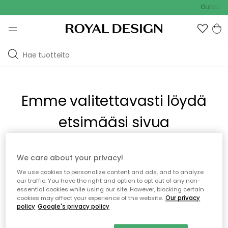
Outdoor S
Emme valitettavasti löydä
etsimääsi sivua
Tämä voi johtua siitä, että sivua ei enää ole tai siitä, että se
We care about your privacy!
on siirretty muualle. Pahoittelemme tästä mahdollisesti
We use cookies to personalize content and ads, and to analyze
aiheutunutta häiriötä. Voit kokeilla uudelleen yllä olevasta
our traffic. You have the right and option to opt out of any non-
valikosta tai siirtyä takaisin aloitussivustolle.
essential cookies while using our site. However, blocking certain
cookies may affect your experience of the website.
Our privacy
policy
Google's privacy policy
Takaisin aloitussivulle