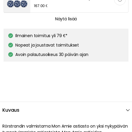
167.00 €
RÖRSTRAND
Näytä lisää
Mon Amie Side Plate 18 cm, 12 Pcs
187.00 €
Ilmainen toimitus yli 79 €*
Nopeat ja joustavat toimitukset
RÖRSTRAND
Avoin palautusoikeus 30 päivän ajan
Mon Amie Kuppi
17.00 €
Kuvaus
Rörstrandin valmistama Mon Amie astiasto on yksi nykypäivän