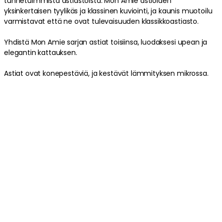
tunnetuimmista astiastoista. Mon Amie astioiden
yksinkertaisen tyylikäs ja klassinen kuviointi, ja kaunis muotoilu
varmistavat että ne ovat tulevaisuuden klassikkoastiasto.
Yhdistä Mon Amie sarjan astiat toisiinsa, luodaksesi upean ja
elegantin kattauksen.
Astiat ovat konepestäviä, ja kestävät lämmityksen mikrossa.
Tuotetiedot
Tuotemerkistä
Liittyvät tiedot