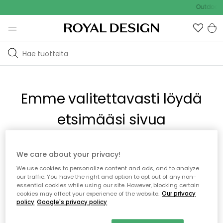
Outdoor S
Emme valitettavasti löydä
etsimääsi sivua
Tämä voi johtua siitä, että sivua ei enää ole tai siitä, että se
We care about your privacy!
on siirretty muualle. Pahoittelemme tästä mahdollisesti
We use cookies to personalize content and ads, and to analyze
aiheutunutta häiriötä. Voit kokeilla uudelleen yllä olevasta
our traffic. You have the right and option to opt out of any non-
valikosta tai siirtyä takaisin aloitussivustolle.
essential cookies while using our site. However, blocking certain
cookies may affect your experience of the website.
Our privacy
policy
Google's privacy policy
Takaisin aloitussivulle