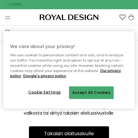
us koodilla
We care about your privacy!
We use cookies to personalize content and ads, and to analyze
Emme valitettavasti löydä
our traffic. You have the right and option to opt out of any non-
essential cookies while using our site. However, blocking certain
etsimääsi sivua
cookies may affect your experience of the website.
Our privacy
policy
Google's privacy policy
Cookie Settings
Accept All Cookies
Tämä voi johtua siitä, että sivua ei enää ole tai siitä, että se
on siirretty muualle. Pahoittelemme tästä mahdollisesti
aiheutunutta häiriötä. Voit kokeilla uudelleen yllä olevasta
valikosta tai siirtyä takaisin aloitussivustolle.
Takaisin aloitussivulle