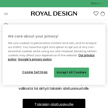
Outdoor Sal
We care about your privacy!
We use cookies to personalize content and ads, and to analyze
Emme valitettavasti löydä
our traffic. You have the right and option to opt out of any non-
essential cookies while using our site. However, blocking certain
etsimääsi sivua
cookies may affect your experience of the website.
Our privacy
policy
Google's privacy policy
Cookie Settings
Accept All Cookies
Tämä voi johtua siitä, että sivua ei enää ole tai siitä, että se
on siirretty muualle. Pahoittelemme tästä mahdollisesti
aiheutunutta häiriötä. Voit kokeilla uudelleen yllä olevasta
valikosta tai siirtyä takaisin aloitussivustolle.
Takaisin aloitussivulle