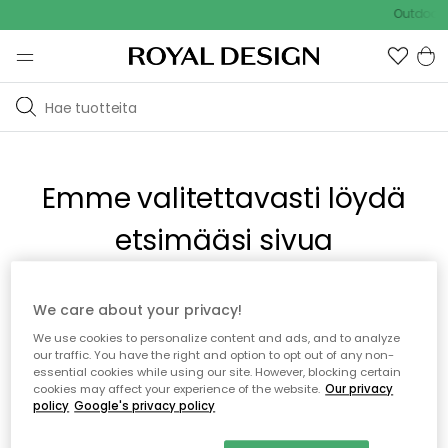
Outdoor S
Emme valitettavasti löydä
etsimääsi sivua
Tämä voi johtua siitä, että sivua ei enää ole tai siitä, että se
We care about your privacy!
on siirretty muualle. Pahoittelemme tästä mahdollisesti
We use cookies to personalize content and ads, and to analyze
aiheutunutta häiriötä. Voit kokeilla uudelleen yllä olevasta
our traffic. You have the right and option to opt out of any non-
valikosta tai siirtyä takaisin aloitussivustolle.
essential cookies while using our site. However, blocking certain
cookies may affect your experience of the website.
Our privacy
policy
Google's privacy policy
Takaisin aloitussivulle