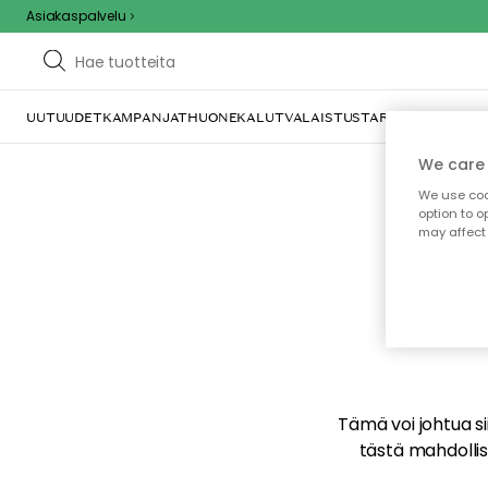
Asiakaspalvelu
UUTUUDET
KAMPANJAT
HUONEKALUT
VALAISTUS
TARJOILU JA KAT
We care 
We use cook
option to o
may affect 
E
Tämä voi johtua sii
tästä mahdollise