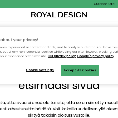
Outdoor Sale - 15
TAUS
SISUSTUS
TEKSTIILIT & MATOT
KEITTIÖ
SÄILYTYS
ULKOKALUSTEET
about your privacy!
ies to personalize content and ads, and to analyze our traffic. You have the 
pt out of any non-essential cookies while using our site. However, blocking cer
your experience of the website.
Our privacy policy
Google's privacy policy
mme valitettavasti löy
Cookie Settings
Accept All Cookies
etsimääsi sivua
tä, että sivua ei enää ole tai siitä, että se on siirretty mu
sti aiheutunutta häiriötä. Voit kokeilla uudelleen yllä oleva
siirtyä takaisin aloitussivustolle.