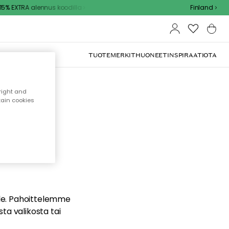
% EXTRA alennus koodilla
Finland
TUOTEMERKIT
HUONEET
INSPIRAATIOTA
right and
tain cookies
dä
ualle. Pahoittelemme
sta valikosta tai