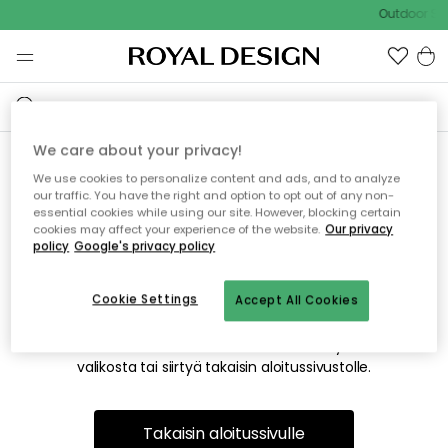
Outdoor Sal
We care about your privacy!
We use cookies to personalize content and ads, and to analyze
Emme valitettavasti löydä
our traffic. You have the right and option to opt out of any non-
essential cookies while using our site. However, blocking certain
etsimääsi sivua
cookies may affect your experience of the website.
Our privacy
policy
Google's privacy policy
Cookie Settings
Accept All Cookies
Tämä voi johtua siitä, että sivua ei enää ole tai siitä, että se
on siirretty muualle. Pahoittelemme tästä mahdollisesti
aiheutunutta häiriötä. Voit kokeilla uudelleen yllä olevasta
valikosta tai siirtyä takaisin aloitussivustolle.
Takaisin aloitussivulle