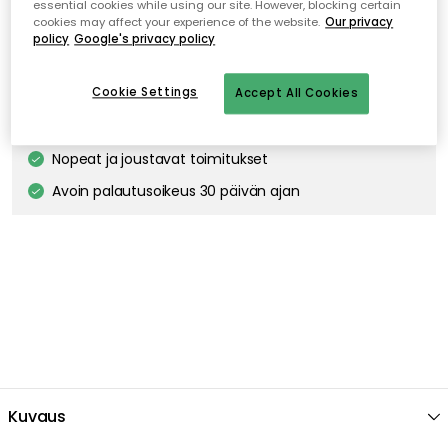
essential cookies while using our site. However, blocking certain
TALA
cookies may affect your experience of the website.
Our privacy
Gaia E27 LED-lamppu 6W
policy
Google's privacy policy
35.00 €
Cookie Settings
Accept All Cookies
Ilmainen toimitus yli 79 €*
Nopeat ja joustavat toimitukset
Avoin palautusoikeus 30 päivän ajan
Kuvaus