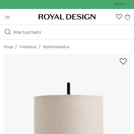
Outdoor Sale -
/
/
Shop
Valaistus
Pöytävalaistus