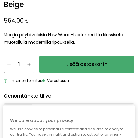
Beige
564.00 €
Margin pöytävalaisin New Works-tuotemerkiltä klassisella
muotoilulla modernilla ripauksella.
Lisää ostoskoriin
Ilmainen toimitus
Varastossa
Genomtänkta tillval
EDGEFORM
Edgeform Classic Valonlähde E27 5W 560lm 2700K Himmentävä, Kirkas
We care about your privacy!
16.00 €
We use cookies to personalize content and ads, and to analyze
our traffic. You have the right and option to opt out of any non-