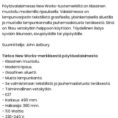
Pöytävalaisimessa
New Works
-tuotemerkiltä on
klassinen
muotoilu
modernilla
ripauksella
.
Valaisimessa
on
lampunvarjostin
tekstiilistä
graafisella
,
yksinkertaisella
siluetilla
ja
mustalla
lampunkannalla
jauhemaalatusta teräksestä
. Siinä
on
fiksu
vetokytkin
helppoon käyttöön
.
Täydellinen lisäys
syvään ikkunaan, sivupöydälle tai yöpöydälle
.
Suunnittelija: John Astbury.
Tietoa New Works-merkkisestä pöytävalaisimesta
-
Klassinen
muotoilu
.
-
Moderni
ripaus
.
-
Graafinen
siluetti
.
-
Musta
lampunkanta
.
- Se valmistetaan
tekstiilistä
ja
jauhemaalatusta teräksestä
.
-
Toiminnallinen
vetokytkin
.
-
E27
-
Korkeus: 490 mm.
-
Halkaisija: 360 mm.
-
11.0 Wattia
-
220-240 V.