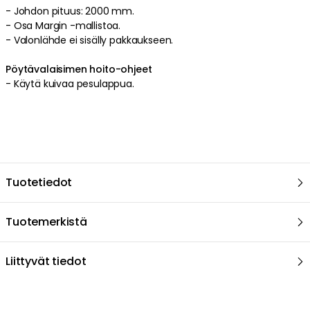
-
Johdon pituus: 2000 mm.
-
Osa Margin -mallistoa.
-
Valonlähde ei sisälly pakkaukseen.
Pöytävalaisimen hoito-ohjeet
-
Käytä kuivaa pesulappua.
Tuotetiedot
Tuotemerkistä
Liittyvät tiedot
Suositeltu sinulle