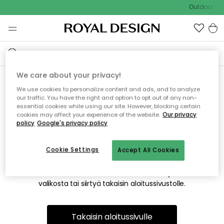
Outdoor Sal
We care about your privacy!
We use cookies to personalize content and ads, and to analyze
Emme valitettavasti löydä
our traffic. You have the right and option to opt out of any non-
essential cookies while using our site. However, blocking certain
etsimääsi sivua
cookies may affect your experience of the website.
Our privacy
policy
Google's privacy policy
Cookie Settings
Accept All Cookies
Tämä voi johtua siitä, että sivua ei enää ole tai siitä, että se
on siirretty muualle. Pahoittelemme tästä mahdollisesti
aiheutunutta häiriötä. Voit kokeilla uudelleen yllä olevasta
valikosta tai siirtyä takaisin aloitussivustolle.
Takaisin aloitussivulle