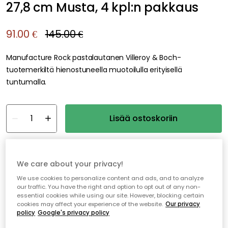
27,8 cm Musta, 4 kpl:n pakkaus
91.00 €
145.00 €
Manufacture Rock pastalautanen Villeroy & Boch-
tuotemerkiltä hienostuneella muotoilulla erityisellä
tuntumalla.
Lisää ostoskoriin
Ilmainen toimitus
Varastossa
We care about your privacy!
Ilmainen toimitus yli 79 €*
We use cookies to personalize content and ads, and to analyze
our traffic. You have the right and option to opt out of any non-
Nopeat ja joustavat toimitukset
essential cookies while using our site. However, blocking certain
cookies may affect your experience of the website.
Our privacy
Avoin palautusoikeus 30 päivän ajan
policy
Google's privacy policy