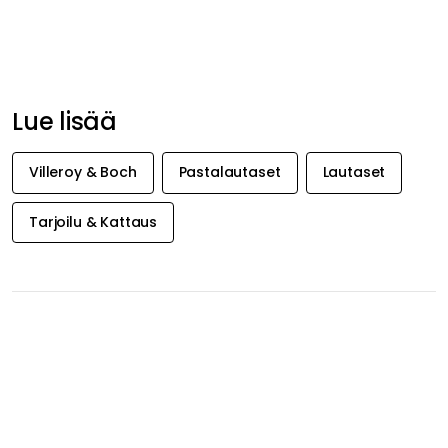
Tarjoilu & Kattaus
SAA INSPIRAATIOTA &
TARJOUKSIA
ENSIMMÄISENÄ
Saa inspiraatiota, uutisia ja valikoituja tarjouksia suoraan
sähköpostiisi. Juuri nyt tarjoamme 20 % alennusta
Decotique- ja Department-tuotteista, kun tilaat
uutiskirjeemme.
Hyväksyn Royal Designin
tietoturvakäytännön