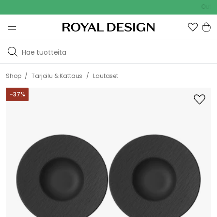
Outdoor Sa
/
/
Shop
Tarjoilu & Kattaus
Lautaset
-
37
%