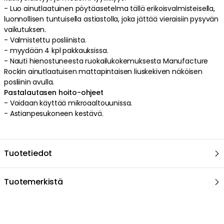
Lue lisää
Villeroy & Boch
Pastalautaset
Lautaset