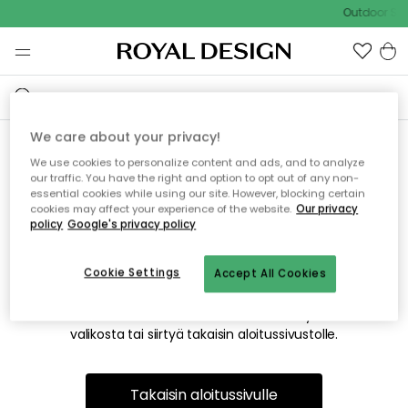
Outdoor Sal
We care about your privacy!
We use cookies to personalize content and ads, and to analyze
Emme valitettavasti löydä
our traffic. You have the right and option to opt out of any non-
essential cookies while using our site. However, blocking certain
etsimääsi sivua
cookies may affect your experience of the website.
Our privacy
policy
Google's privacy policy
Cookie Settings
Accept All Cookies
Tämä voi johtua siitä, että sivua ei enää ole tai siitä, että se
on siirretty muualle. Pahoittelemme tästä mahdollisesti
aiheutunutta häiriötä. Voit kokeilla uudelleen yllä olevasta
valikosta tai siirtyä takaisin aloitussivustolle.
Takaisin aloitussivulle