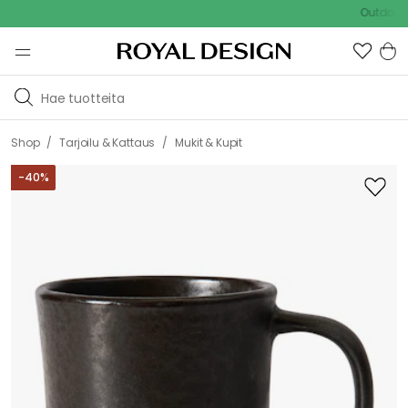
Outdoor Sale
/
/
Shop
Tarjoilu & Kattaus
Mukit & Kupit
-
40
%