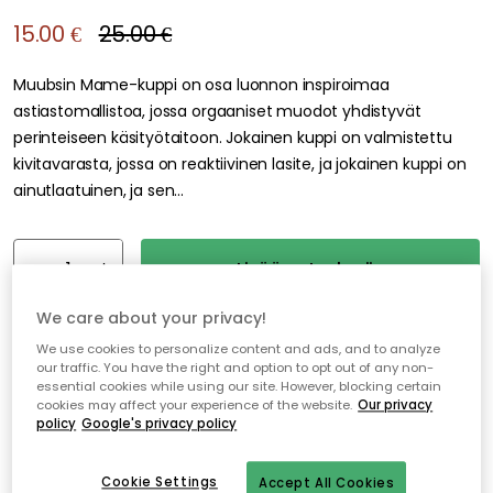
15.00 €
25.00 €
Muubsin Mame-kuppi on osa luonnon inspiroimaa
astiastomallistoa, jossa orgaaniset muodot yhdistyvät
perinteiseen käsityötaitoon. Jokainen kuppi on valmistettu
kivitavarasta, jossa on reaktiivinen lasite, ja jokainen kuppi on
ainutlaatuinen, ja sen...
Lisää ostoskoriin
We care about your privacy!
Varastossa
We use cookies to personalize content and ads, and to analyze
our traffic. You have the right and option to opt out of any non-
essential cookies while using our site. However, blocking certain
Ilmainen toimitus yli 79 €*
cookies may affect your experience of the website.
Our privacy
policy
Google's privacy policy
Nopeat ja joustavat toimitukset
Avoin palautusoikeus 30 päivän ajan
Cookie Settings
Accept All Cookies