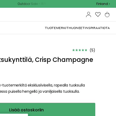
tdoor Sale - 15% EXTRA alennus koodilla
Finland
TUOTEMERKIT
HUONEET
INSPIRAATIOTA
(
5
)
ksukynttilä, Crisp Champagne
tuotemerkiltä eksklusiivisella, rapealla tuoksulla
uisella hengellä ja vaniljaisella tuoksulla.
Lisää ostoskoriin