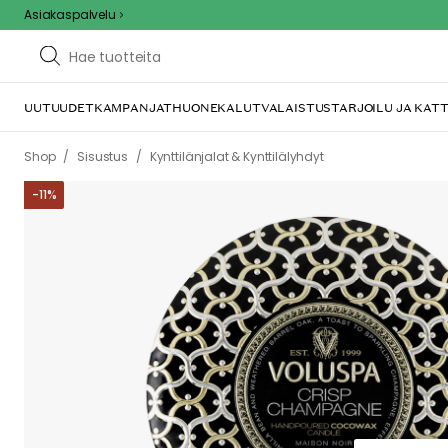
Asiakaspalvelu
UUTUUDET
KAMPANJAT
HUONEKALUT
VALAISTUS
TARJOILU JA KAT
/
/
/
Shop
Sisustus
Kynttilänjalat & Kynttilälyhdyt
Tuoksukynttilät
-
11
%