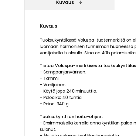
Kuvaus
Kuvaus
Tuoksukynttilässä
Voluspa
-tuotemerkiltä on
e
luomaan harmonisen tunnelman huoneessa
vaniljaisella
tuoksulla
. Siinä on
40h
palamisaika
Tietoa Voluspa-merkkisestä tuoksukynttil
-
Samppanjanvärinen
.
-
Tammi
.
-
Vaniljainen
.
-
Käytä jopa 240 minuuttia.
-
Paloaika: 40 tuntia.
-
Paino: 340 g .
Tuoksukynttilän hoito-ohjeet
-
Ensimmäisellä kerralla anna kynttilän palaa n
sulanut
.
-
Älä jätä palavaa kynttilää huomiotta
.