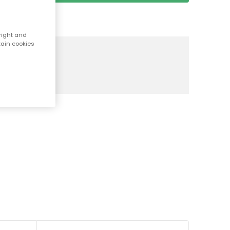
right and
tain cookies
an