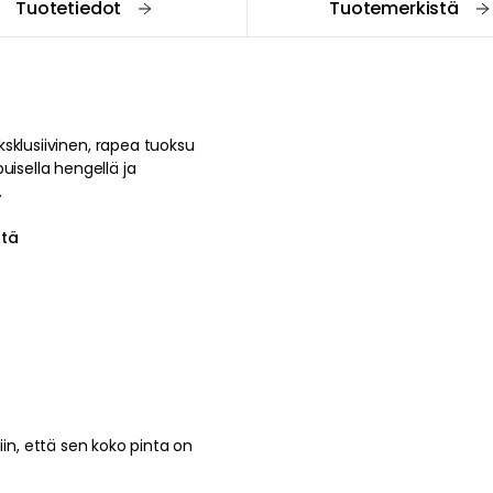
Tuotetiedot
Tuotemerkistä
ksklusiivinen
,
rapea
tuoksu
puisella
hengellä
ja
.
ästä
iin, että sen koko pinta on