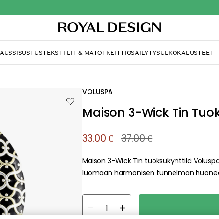
Ou
TAUS
SISUSTUS
TEKSTIILIT & MATOT
KEITTIÖ
SÄILYTYS
ULKOKALUSTEET
/
Maison 3-Wick Tin Tuoksukynttilä, Crisp Champagne
VOLUSPA
Maison 3-Wick Tin Tuo
33.00 €
37.00 €
Maison 3-Wick Tin tuoksukynttilä Voluspa-
luomaan harmonisen tunnelman huoneessa p