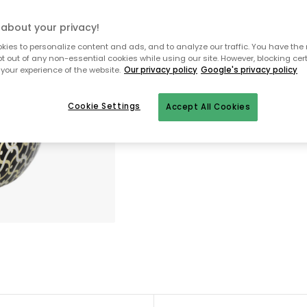
Varastossa
about your privacy!
ies to personalize content and ads, and to analyze our traffic. You have the 
pt out of any non-essential cookies while using our site. However, blocking cer
Ilmainen toimitus yli 79 €*
your experience of the website.
Our privacy policy
Google's privacy policy
Nopeat ja joustavat toimitukset
Cookie Settings
Accept All Cookies
Avoin palautusoikeus 30 päivän aj