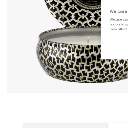
We care 
We use cook
option to o
may affect 